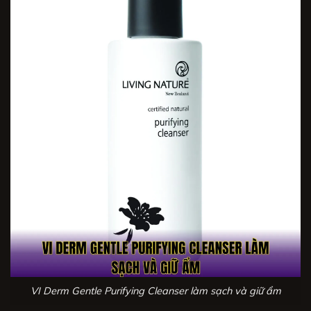
VI Derm Gentle Purifying Cleanser làm sạch và giữ ẩm