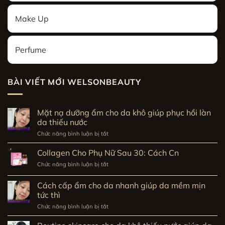
Make Up
Perfume
BÀI VIẾT MỚI WELSONBEAUTY
Mặt nạ dưỡng ẩm cho da khô giúp phục hồi làn
da thiếu nước
Chức năng bình luận bị tắt
ở
Mặt
nạ
Collagen Cho Phụ Nữ Sau 30: Cách Cn
dưỡng
ẩm
Chức năng bình luận bị tắt
ở
cho
Collagen
da
Cho
Cách cấp ẩm cho da nhanh giúp da mềm mịn
khô
Phụ
tức thì
giúp
Nữ
phục
Sau
Chức năng bình luận bị tắt
ở
hồi
30:
Cách
làn
Cách
cấp
da
Cn