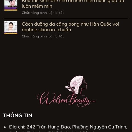
Routine skincare cho da khô thiếu nước giúp da
ẩm
thiếu
luôn mềm mịn
cho
nước
da
Chức năng bình luận bị tắt
ở
nhanh
Routine
giúp
skincare
Cách dưỡng da căng bóng như Hàn Quốc với
da
cho
routine skincare chuẩn
mềm
da
mịn
khô
Chức năng bình luận bị tắt
ở
tức
thiếu
Cách
thì
nước
dưỡng
giúp
da
da
căng
luôn
bóng
mềm
như
mịn
Hàn
Quốc
với
routine
skincare
chuẩn
THÔNG TIN
Địa chỉ: 242 Trần Hưng Đạo, Phường Nguyễn Cư Trinh,