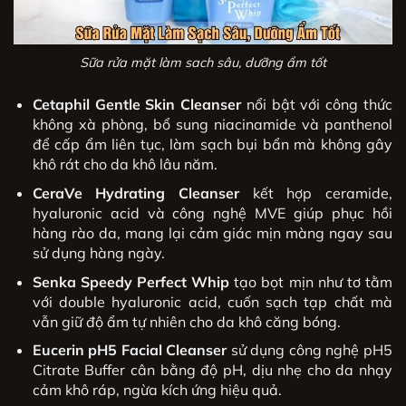
Sữa rửa mặt làm sach sâu, dưỡng ẩm tốt
Cetaphil Gentle Skin Cleanser
nổi bật với công thức
không xà phòng, bổ sung niacinamide và panthenol
để cấp ẩm liên tục, làm sạch bụi bẩn mà không gây
khô rát cho da khô lâu năm.
CeraVe Hydrating Cleanser
kết hợp ceramide,
hyaluronic acid và công nghệ MVE giúp phục hồi
hàng rào da, mang lại cảm giác mịn màng ngay sau
sử dụng hàng ngày.
Senka Speedy Perfect Whip
tạo bọt mịn như tơ tằm
với double hyaluronic acid, cuốn sạch tạp chất mà
vẫn giữ độ ẩm tự nhiên cho da khô căng bóng.
Eucerin pH5 Facial Cleanser
sử dụng công nghệ pH5
Citrate Buffer cân bằng độ pH, dịu nhẹ cho da nhạy
cảm khô ráp, ngừa kích ứng hiệu quả.