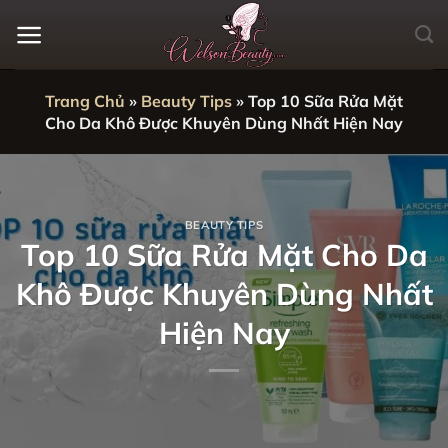
Bỏ
qua
nội
dung
Trang Chủ
»
Beauty Tips
»
Top 10 Sữa Rửa Mặt
Cho Da Khô Được Khuyên Dùng Nhất Hiện Nay
BEAUTY TIPS
Top 10 Sữa Rửa Mặt Cho Da
Khô Được Khuyên Dùng Nhất
Hiện Nay