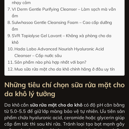
nhạy cảm
VI Derm Gentle Purifying Cleanser – Làm sạch mà vẫn
ẩm
Sulwhasoo Gentle Cleansing Foam – Cao cấp dưỡng
ẩm
SVR Topialyse Gel Lavant – Không xà phòng cho da
khô
Hada Labo Advanced Nourish Hyaluronic Acid
Cleanser – Cấp nước sâu
Sản phẩm nào phù hợp nhất với bạn?
Mua sữa rửa mặt cho da khô chính hãng ở đâu uy tín
Những tiêu chí chọn
sữa rửa mặt cho
da khô
lý tưởng
Da khô cần
sữa rửa mặt cho da khô
có độ pH cân bằng
từ 5.0-5.5 để giữ lớp màng bảo vệ tự nhiên. Ưu tiên sản
phẩm chứa hyaluronic acid, ceramide hoặc glycerin giúp
cấp ẩm tức thì sau khi rửa. Tránh loại tạo bọt mạnh gây