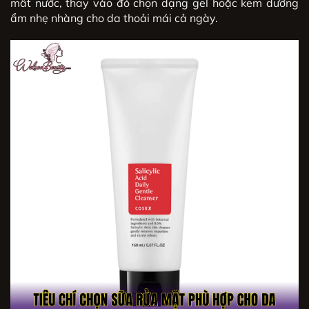
mất nước, thay vào đó chọn dạng gel hoặc kem dưỡng
ẩm nhẹ nhàng cho da thoải mái cả ngày.