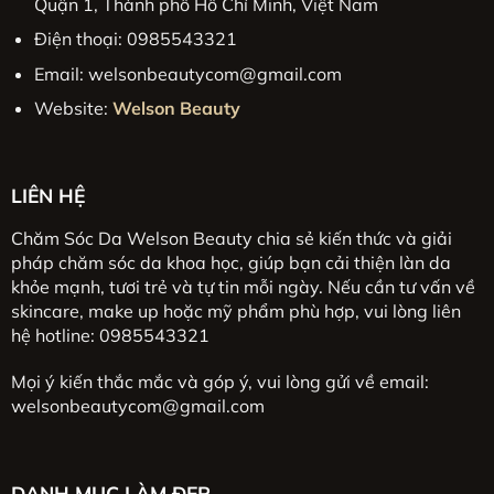
Quận 1, Thành phố Hồ Chí Minh, Việt Nam
Điện thoại: 0985543321
Email:
welsonbeautycom@gmail.com
Website:
Welson Beauty
LIÊN HỆ
Chăm Sóc Da Welson Beauty chia sẻ kiến thức và giải
pháp chăm sóc da khoa học, giúp bạn cải thiện làn da
khỏe mạnh, tươi trẻ và tự tin mỗi ngày. Nếu cần tư vấn về
skincare, make up hoặc mỹ phẩm phù hợp, vui lòng liên
hệ hotline: 0985543321
Mọi ý kiến thắc mắc và góp ý, vui lòng gửi về email:
welsonbeautycom@gmail.com
DANH MỤC LÀM ĐẸP