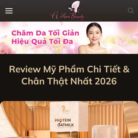
Bỏ
qua
nội
dung
Review Mỹ Phẩm Chi Tiết &
Chân Thật Nhất 2026