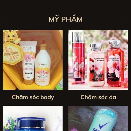
Bên cạnh đó, web thường xuyên
review mỹ phẩm
cập nhật
xu hướng làm đẹp mới nhất và các sản phẩm “hot trend”
trên thị trường.
MỸ PHẨM
Phù hợp từng loại da & nhu cầu
Website phân loại sản phẩm theo từng loại da như da dầu,
da khô, da hỗn hợp, da nhạy cảm hoặc da mụn. Ngoài ra còn
có các danh mục theo nhu cầu cụ thể: dưỡng ẩm, làm sáng
da, chống lão hóa, trị mụn, trang điểm tự nhiên hay chuyên
nghiệp.
Nhờ hệ thống lọc thông minh và tư vấn chi tiết, khách hàng
dễ dàng tìm được các thông tin
đánh giá mỹ phẩm
mới
nhất cũng như sản phẩm phù hợp với tình trạng da của
mình.
Chăm sóc body
Chăm sóc da