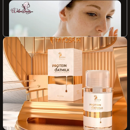
review chăm sóc da toàn diện
Chính sách đổi trả rõ ràng và hỗ trợ khách hàng nhanh
chóng là điểm cộng giúp tăng độ tin cậy.
Đa dạng thương hiệu & phân khúc giá
Quy tụ nhiều thương hiệu mỹ phẩm nổi tiếng từ bình dân
đến cao cấp, giúp khách hàng dễ dàng lựa chọn theo ngân
sách. Dù bạn là học sinh – sinh viên tìm sản phẩm giá tốt
hay người đi làm muốn đầu tư dòng cao cấp, đều có thể tìm
thấy lựa chọn phù hợp tại
Welsonbeauty.com