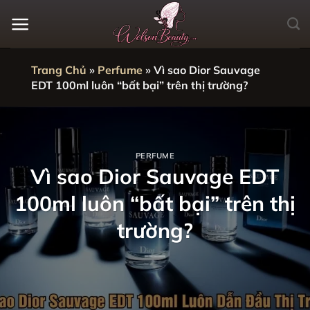
Bỏ
qua
nội
dung
Trang Chủ
»
Perfume
»
Vì sao Dior Sauvage
EDT 100ml luôn “bất bại” trên thị trường?
PERFUME
Vì sao Dior Sauvage EDT
100ml luôn “bất bại” trên thị
trường?