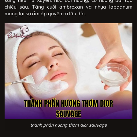
sung tiêu Tứ Xuyên, hoa oải hương, cỏ hương bài tạo
chiều sâu. Tầng cuối ambroxan và nhựa labdanum
mang lại sự ấm áp quyến rũ lâu dài.
thành phần hương thơm dior sauvage