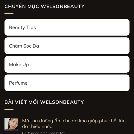
CHUYÊN MỤC WELSONBEAUTY
Beauty Tips
Chăm Sóc Da
Make Up
Perfume
BÀI VIẾT MỚI WELSONBEAUTY
Mặt nạ dưỡng ẩm cho da khô giúp phục hồi làn
da thiếu nước
Chức năng bình luận bị tắt
ở