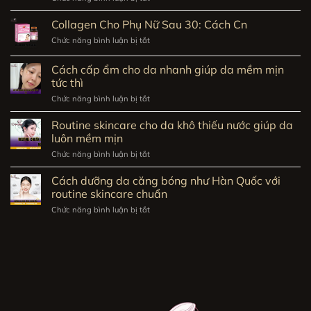
Mặt
nạ
Collagen Cho Phụ Nữ Sau 30: Cách Cn
dưỡng
ẩm
Chức năng bình luận bị tắt
ở
cho
Collagen
da
Cho
Cách cấp ẩm cho da nhanh giúp da mềm mịn
khô
Phụ
tức thì
giúp
Nữ
phục
Sau
Chức năng bình luận bị tắt
ở
hồi
30:
Cách
làn
Cách
cấp
Routine skincare cho da khô thiếu nước giúp da
da
Cn
ẩm
thiếu
luôn mềm mịn
cho
nước
da
Chức năng bình luận bị tắt
ở
nhanh
Routine
giúp
skincare
Cách dưỡng da căng bóng như Hàn Quốc với
da
cho
routine skincare chuẩn
mềm
da
mịn
khô
Chức năng bình luận bị tắt
ở
tức
thiếu
Cách
thì
nước
dưỡng
giúp
da
da
căng
luôn
bóng
mềm
như
mịn
Hàn
Quốc
với