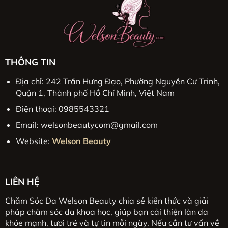
routine
skincare
chuẩn
THÔNG TIN
Địa chỉ: 242 Trần Hưng Đạo, Phường Nguyễn Cư Trinh,
Quận 1, Thành phố Hồ Chí Minh, Việt Nam
Điện thoại: 0985543321
Email:
welsonbeautycom@gmail.com
Website:
Welson Beauty
LIÊN HỆ
Chăm Sóc Da Welson Beauty chia sẻ kiến thức và giải
pháp chăm sóc da khoa học, giúp bạn cải thiện làn da
khỏe mạnh, tươi trẻ và tự tin mỗi ngày. Nếu cần tư vấn về