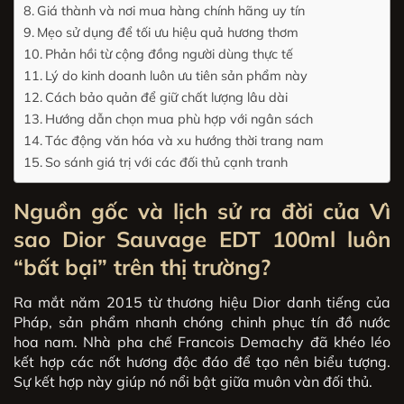
Giá thành và nơi mua hàng chính hãng uy tín
Mẹo sử dụng để tối ưu hiệu quả hương thơm
Phản hồi từ cộng đồng người dùng thực tế
Lý do kinh doanh luôn ưu tiên sản phẩm này
Cách bảo quản để giữ chất lượng lâu dài
Hướng dẫn chọn mua phù hợp với ngân sách
Tác động văn hóa và xu hướng thời trang nam
So sánh giá trị với các đối thủ cạnh tranh
Nguồn gốc và lịch sử ra đời của
Vì
sao Dior Sauvage EDT 100ml luôn
“bất bại” trên thị trường?
Ra mắt năm 2015 từ thương hiệu Dior danh tiếng của
Pháp, sản phẩm nhanh chóng chinh phục tín đồ nước
hoa nam. Nhà pha chế Francois Demachy đã khéo léo
kết hợp các nốt hương độc đáo để tạo nên biểu tượng.
Sự kết hợp này giúp nó nổi bật giữa muôn vàn đối thủ.