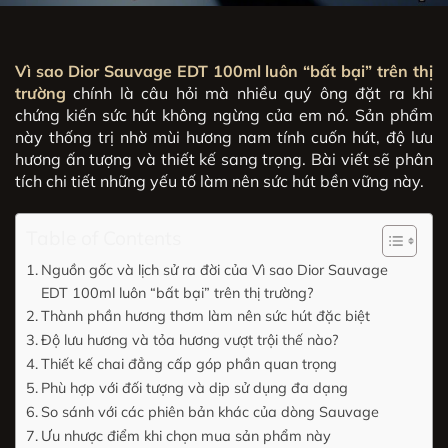
Vì sao Dior Sauvage EDT 100ml luôn “bất bại” trên thị
trường
chính là câu hỏi mà nhiều quý ông đặt ra khi
chứng kiến sức hút không ngừng của em nó. Sản phẩm
này thống trị nhờ mùi hương nam tính cuốn hút, độ lưu
hương ấn tượng và thiết kế sang trọng. Bài viết sẽ phân
tích chi tiết những yếu tố làm nên sức hút bền vững này.
Table of Contents
Nguồn gốc và lịch sử ra đời của Vì sao Dior Sauvage
EDT 100ml luôn “bất bại” trên thị trường?
Thành phần hương thơm làm nên sức hút đặc biệt
Độ lưu hương và tỏa hương vượt trội thế nào?
Thiết kế chai đẳng cấp góp phần quan trọng
Phù hợp với đối tượng và dịp sử dụng đa dạng
So sánh với các phiên bản khác của dòng Sauvage
Ưu nhược điểm khi chọn mua sản phẩm này